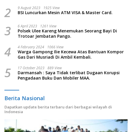
2
9 August 2023
1925 View
BSI Luncurkan Mesin ATM VISA & Master Card.
3
6 April 2023
1261 View
Polsek Ulee Kareng Menemukan Seorang Bayi Di
Trotoar Jembatan Pango.
4
4 February 2024
1066 View
Warga Gampong Ilie Kecewa Atas Bantuan Kompor
Gas Dari Musriadi Di Ambil Kembali.
5
17 October 2023
889 View
Darmansah : Saya Tidak terlibat Dugaan Korupsi
Pengadaan Buku Dan Mobiler MAA.
Berita Nasional
Dapatkan update berita terbaru dari berbagai wilayah di
Indonesia