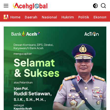
Skip
to
content
Home
Daerah
Nasional
Hukrim
Politik
Ekonomi