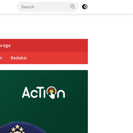
hraga
r
Redaksi