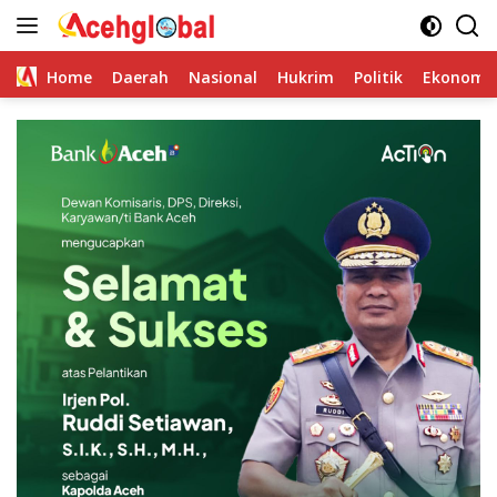
Skip
to
content
Home
Daerah
Nasional
Hukrim
Politik
Ekonomi