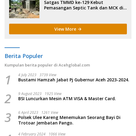
Satgas TMMD ke-129 Kebut
Pemasangan Septic Tank dan MCK di
Dayah Blang Cot.
View More
Berita Populer
Kumpulan berita populer di Acehglobal.com
1
4 July 2023
3739 View
Bustami Hamzah Jabat Pj Gubernur Aceh 2023-2024.
2
9 August 2023
1925 View
BSI Luncurkan Mesin ATM VISA & Master Card.
3
6 April 2023
1261 View
Polsek Ulee Kareng Menemukan Seorang Bayi Di
Trotoar Jembatan Pango.
4 February 2024
1066 View