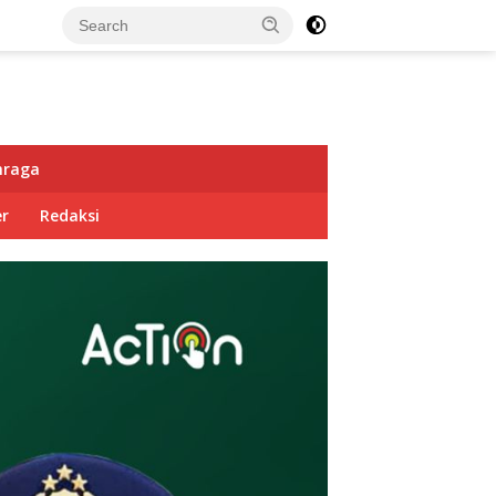
hraga
r
Redaksi