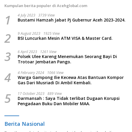
Kumpulan berita populer di Acehglobal.com
1
4 July 2023
3739 View
Bustami Hamzah Jabat Pj Gubernur Aceh 2023-2024.
2
9 August 2023
1925 View
BSI Luncurkan Mesin ATM VISA & Master Card.
3
6 April 2023
1261 View
Polsek Ulee Kareng Menemukan Seorang Bayi Di
Trotoar Jembatan Pango.
4
4 February 2024
1066 View
Warga Gampong Ilie Kecewa Atas Bantuan Kompor
Gas Dari Musriadi Di Ambil Kembali.
5
17 October 2023
889 View
Darmansah : Saya Tidak terlibat Dugaan Korupsi
Pengadaan Buku Dan Mobiler MAA.
Berita Nasional