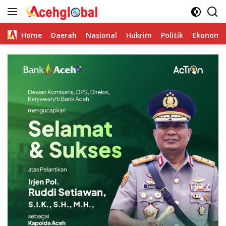
Skip
to
content
Home
Daerah
Nasional
Hukrim
Politik
Ekonomi