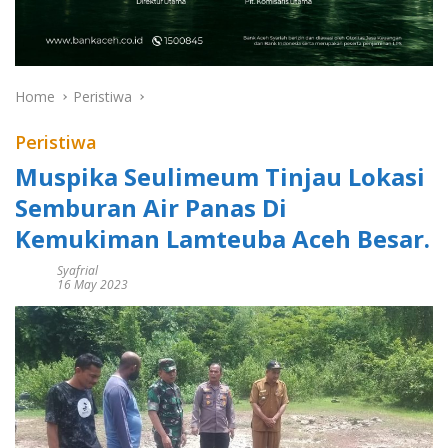
Home
Peristiwa
Peristiwa
Muspika Seulimeum Tinjau Lokasi
Semburan Air Panas Di
Kemukiman Lamteuba Aceh Besar.
Syafrial
16 May 2023