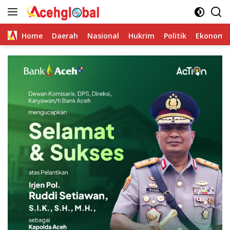
Skip
to
content
Home
Daerah
Nasional
Hukrim
Politik
Ekonomi