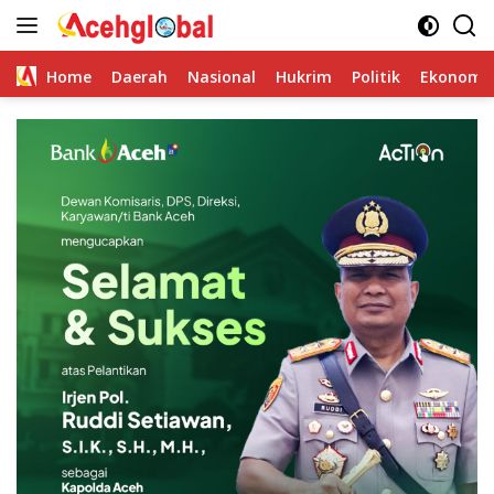
Skip
to
content
Home
Daerah
Nasional
Hukrim
Politik
Ekonomi