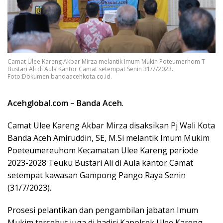
Camat Ulee Kareng Akbar Mirza melantik Imum Mukin Poteumerhom T
Bustari Ali di Aula Kantor Camat setempat Senin 31/7/2023.
Foto:Dokumen bandaacehkota.co.id.
Acehglobal.com – Banda Aceh
.
Camat Ulee Kareng Akbar Mirza disaksikan Pj Wali Kota
Banda Aceh Amiruddin, SE, M.Si melantik Imum Mukim
Poeteumereuhom Kecamatan Ulee Kareng periode
2023-2028 Teuku Bustari Ali di Aula kantor Camat
setempat kawasan Gampong Pango Raya Senin
(31/7/2023).
Prosesi pelantikan dan pengambilan jabatan Imum
Mukim tersebut juga di hadiri Kapolsek Ulee Kareng