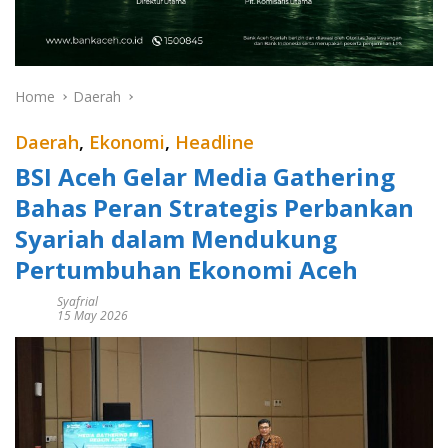
Home
Daerah
Daerah
,
Ekonomi
,
Headline
BSI Aceh Gelar Media Gathering
Bahas Peran Strategis Perbankan
Syariah dalam Mendukung
Pertumbuhan Ekonomi Aceh
Syafrial
15 May 2026