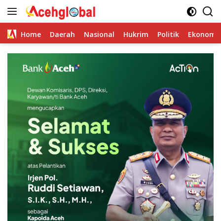
Skip
to
content
Home
Daerah
Nasional
Hukrim
Politik
Ekonomi