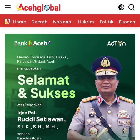
Skip
to
content
Home
Daerah
Nasional
Hukrim
Politik
Ekonomi