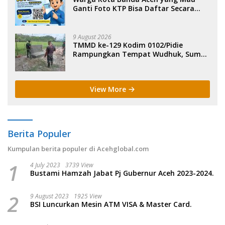
Ganti Foto KTP Bisa Daftar Secara
Online.
9 August 2026
TMMD ke-129 Kodim 0102/Pidie
Rampungkan Tempat Wudhuk, Sumur
Bor dan MCK di Lhok Panah.
View More
Berita Populer
Kumpulan berita populer di Acehglobal.com
1
4 July 2023
3739 View
Bustami Hamzah Jabat Pj Gubernur Aceh 2023-2024.
2
9 August 2023
1925 View
BSI Luncurkan Mesin ATM VISA & Master Card.