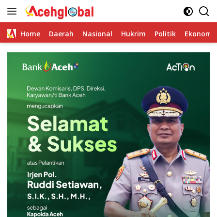
Skip
to
content
Home
Daerah
Nasional
Hukrim
Politik
Ekonomi