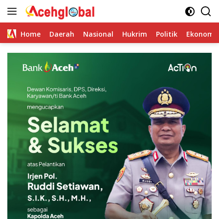
Skip
to
content
Home
Daerah
Nasional
Hukrim
Politik
Ekonomi