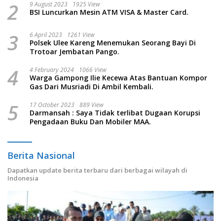
2
9 August 2023
1925 View
BSI Luncurkan Mesin ATM VISA & Master Card.
3
6 April 2023
1261 View
Polsek Ulee Kareng Menemukan Seorang Bayi Di
Trotoar Jembatan Pango.
4
4 February 2024
1066 View
Warga Gampong Ilie Kecewa Atas Bantuan Kompor
Gas Dari Musriadi Di Ambil Kembali.
5
17 October 2023
889 View
Darmansah : Saya Tidak terlibat Dugaan Korupsi
Pengadaan Buku Dan Mobiler MAA.
Berita Nasional
Dapatkan update berita terbaru dari berbagai wilayah di
Indonesia