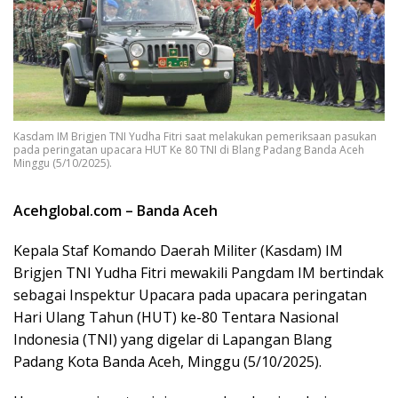
Kasdam IM Brigjen TNI Yudha Fitri saat melakukan pemeriksaan pasukan
pada peringatan upacara HUT Ke 80 TNI di Blang Padang Banda Aceh
Minggu (5/10/2025).
Acehglobal.com –
Banda Aceh
Kepala Staf Komando Daerah Militer (Kasdam) IM
Brigjen TNI Yudha Fitri mewakili Pangdam IM bertindak
sebagai Inspektur Upacara pada upacara peringatan
Hari Ulang Tahun (HUT) ke-80 Tentara Nasional
Indonesia (TNI) yang digelar di Lapangan Blang
Padang Kota Banda Aceh, Minggu (5/10/2025).