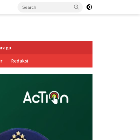
hraga
r
Redaksi