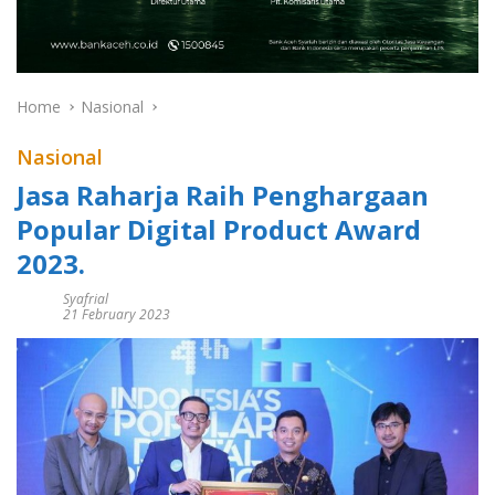
Home
Nasional
Nasional
Jasa Raharja Raih Penghargaan
Popular Digital Product Award
2023.
Syafrial
21 February 2023