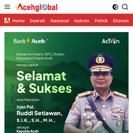
Skip
to
content
Home
Daerah
Nasional
Hukrim
Politik
Ekonomi