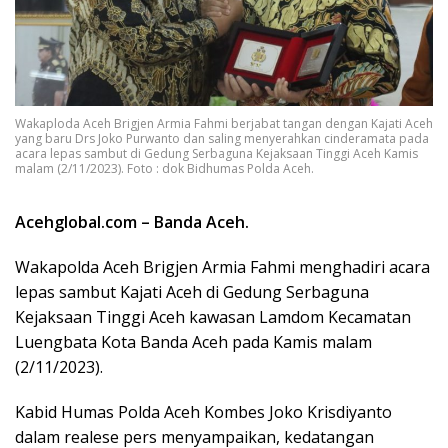
Wakaploda Aceh Brigjen Armia Fahmi berjabat tangan dengan Kajati Aceh
yang baru Drs Joko Purwanto dan saling menyerahkan cinderamata pada
acara lepas sambut di Gedung Serbaguna Kejaksaan Tinggi Aceh Kamis
malam (2/11/2023). Foto : dok Bidhumas Polda Aceh.
Acehglobal.com – Banda Aceh.
Wakapolda Aceh Brigjen Armia Fahmi menghadiri acara
lepas sambut Kajati Aceh di Gedung Serbaguna
Kejaksaan Tinggi Aceh kawasan Lamdom Kecamatan
Luengbata Kota Banda Aceh pada Kamis malam
(2/11/2023).
Kabid Humas Polda Aceh Kombes Joko Krisdiyanto
dalam realese pers menyampaikan, kedatangan