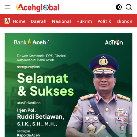
Skip
to
content
Home
Daerah
Nasional
Hukrim
Politik
Ekonomi