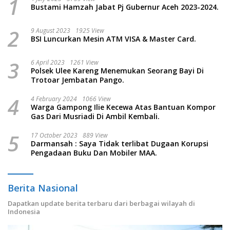
1
Bustami Hamzah Jabat Pj Gubernur Aceh 2023-2024.
2
9 August 2023
1925 View
BSI Luncurkan Mesin ATM VISA & Master Card.
3
6 April 2023
1261 View
Polsek Ulee Kareng Menemukan Seorang Bayi Di
Trotoar Jembatan Pango.
4
4 February 2024
1066 View
Warga Gampong Ilie Kecewa Atas Bantuan Kompor
Gas Dari Musriadi Di Ambil Kembali.
5
17 October 2023
889 View
Darmansah : Saya Tidak terlibat Dugaan Korupsi
Pengadaan Buku Dan Mobiler MAA.
Berita Nasional
Dapatkan update berita terbaru dari berbagai wilayah di
Indonesia