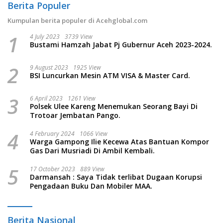
Berita Populer
Kumpulan berita populer di Acehglobal.com
1
4 July 2023
3739 View
Bustami Hamzah Jabat Pj Gubernur Aceh 2023-2024.
2
9 August 2023
1925 View
BSI Luncurkan Mesin ATM VISA & Master Card.
3
6 April 2023
1261 View
Polsek Ulee Kareng Menemukan Seorang Bayi Di
Trotoar Jembatan Pango.
4
4 February 2024
1066 View
Warga Gampong Ilie Kecewa Atas Bantuan Kompor
Gas Dari Musriadi Di Ambil Kembali.
5
17 October 2023
889 View
Darmansah : Saya Tidak terlibat Dugaan Korupsi
Pengadaan Buku Dan Mobiler MAA.
Berita Nasional