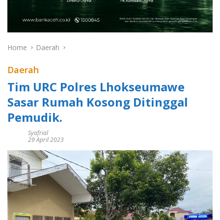
Home
Daerah
Daerah
Tim URC Polres Lhokseumawe
Sasar Rumah Kosong Ditinggal
Pemudik.
Syafrial
29 April 2023