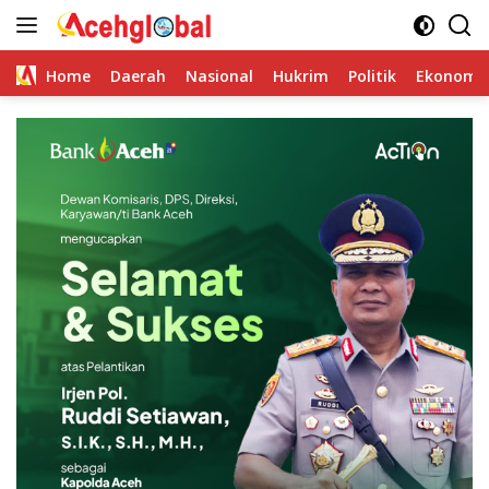
Skip
to
content
Home
Daerah
Nasional
Hukrim
Politik
Ekonomi