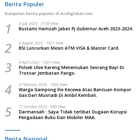
Berita Populer
Kumpulan berita populer di Acehglobal.com
1
4 July 2023
3739 View
Bustami Hamzah Jabat Pj Gubernur Aceh 2023-2024.
2
9 August 2023
1925 View
BSI Luncurkan Mesin ATM VISA & Master Card.
3
6 April 2023
1261 View
Polsek Ulee Kareng Menemukan Seorang Bayi Di
Trotoar Jembatan Pango.
4
4 February 2024
1066 View
Warga Gampong Ilie Kecewa Atas Bantuan Kompor
Gas Dari Musriadi Di Ambil Kembali.
5
17 October 2023
889 View
Darmansah : Saya Tidak terlibat Dugaan Korupsi
Pengadaan Buku Dan Mobiler MAA.
Berita Nasional