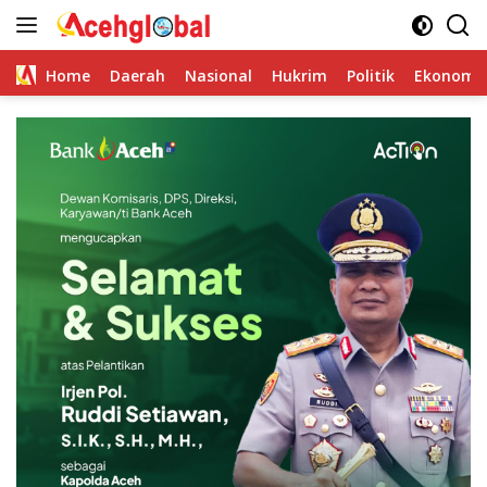
Skip
to
content
Home
Daerah
Nasional
Hukrim
Politik
Ekonomi