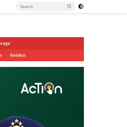
hraga
r
Redaksi