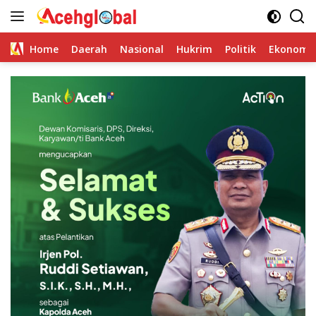
Skip
to
content
Home
Daerah
Nasional
Hukrim
Politik
Ekonomi