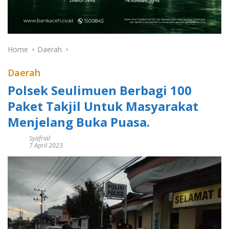
Home
Daerah
Daerah
Polsek Seulimuen Berbagi 100
Paket Takjil Untuk Masyarakat
Menjelang Buka Puasa.
Syafrial
7 April 2023