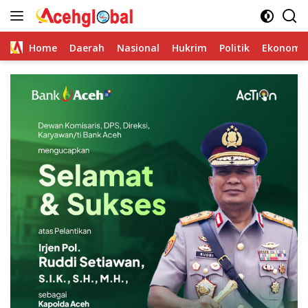
Skip
to
content
Home
Daerah
Nasional
Hukrim
Politik
Ekonomi