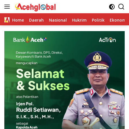
Skip
to
content
Home
Daerah
Nasional
Hukrim
Politik
Ekonomi