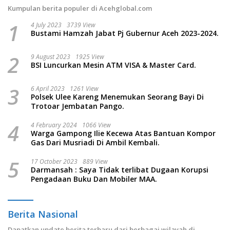
Kumpulan berita populer di Acehglobal.com
1
4 July 2023
3739 View
Bustami Hamzah Jabat Pj Gubernur Aceh 2023-2024.
2
9 August 2023
1925 View
BSI Luncurkan Mesin ATM VISA & Master Card.
3
6 April 2023
1261 View
Polsek Ulee Kareng Menemukan Seorang Bayi Di
Trotoar Jembatan Pango.
4
4 February 2024
1066 View
Warga Gampong Ilie Kecewa Atas Bantuan Kompor
Gas Dari Musriadi Di Ambil Kembali.
5
17 October 2023
889 View
Darmansah : Saya Tidak terlibat Dugaan Korupsi
Pengadaan Buku Dan Mobiler MAA.
Berita Nasional
Dapatkan update berita terbaru dari berbagai wilayah di