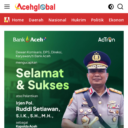
Skip
to
content
Home
Daerah
Nasional
Hukrim
Politik
Ekonomi