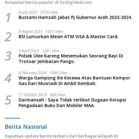
Kumpulan berita populer di Acehglobal.com
1
4 July 2023
3739 View
Bustami Hamzah Jabat Pj Gubernur Aceh 2023-2024.
2
9 August 2023
1925 View
BSI Luncurkan Mesin ATM VISA & Master Card.
3
6 April 2023
1261 View
Polsek Ulee Kareng Menemukan Seorang Bayi Di
Trotoar Jembatan Pango.
4
4 February 2024
1066 View
Warga Gampong Ilie Kecewa Atas Bantuan Kompor
Gas Dari Musriadi Di Ambil Kembali.
5
17 October 2023
889 View
Darmansah : Saya Tidak terlibat Dugaan Korupsi
Pengadaan Buku Dan Mobiler MAA.
Berita Nasional
Dapatkan update berita terbaru dari berbagai wilayah di