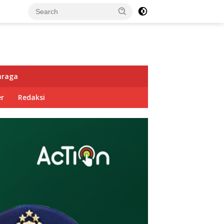
hraga
r
Redaksi