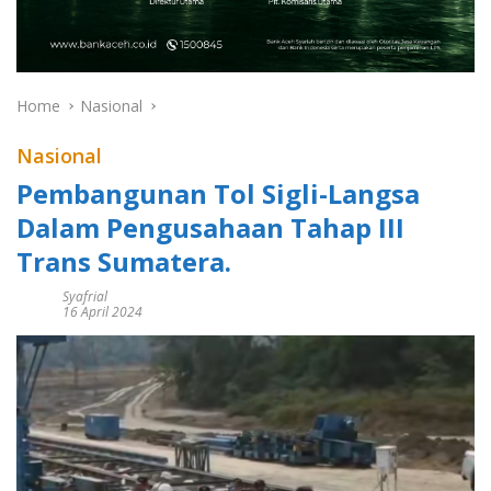
Home
Nasional
Nasional
Pembangunan Tol Sigli-Langsa
Dalam Pengusahaan Tahap III
Trans Sumatera.
Syafrial
16 April 2024