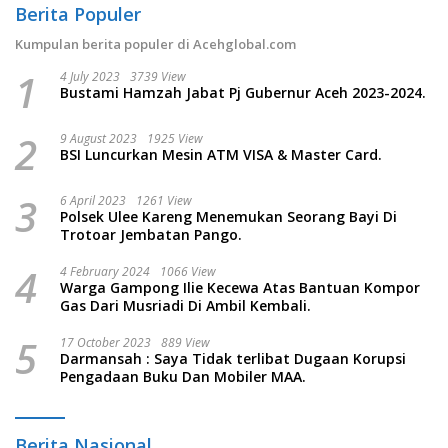
Berita Populer
Kumpulan berita populer di Acehglobal.com
1
4 July 2023
3739 View
Bustami Hamzah Jabat Pj Gubernur Aceh 2023-2024.
2
9 August 2023
1925 View
BSI Luncurkan Mesin ATM VISA & Master Card.
3
6 April 2023
1261 View
Polsek Ulee Kareng Menemukan Seorang Bayi Di
Trotoar Jembatan Pango.
4
4 February 2024
1066 View
Warga Gampong Ilie Kecewa Atas Bantuan Kompor
Gas Dari Musriadi Di Ambil Kembali.
5
17 October 2023
889 View
Darmansah : Saya Tidak terlibat Dugaan Korupsi
Pengadaan Buku Dan Mobiler MAA.
Berita Nasional