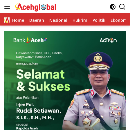
Skip
to
content
Home
Daerah
Nasional
Hukrim
Politik
Ekonomi