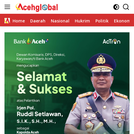
Skip
to
content
Home
Daerah
Nasional
Hukrim
Politik
Ekonomi