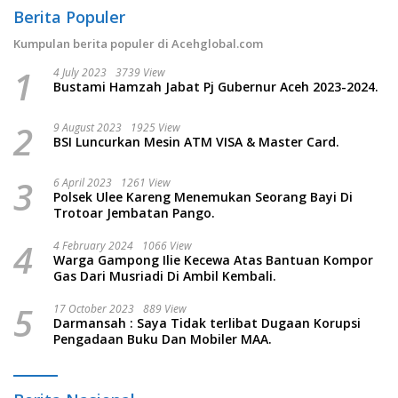
Berita Populer
Kumpulan berita populer di Acehglobal.com
1
4 July 2023
3739 View
Bustami Hamzah Jabat Pj Gubernur Aceh 2023-2024.
2
9 August 2023
1925 View
BSI Luncurkan Mesin ATM VISA & Master Card.
3
6 April 2023
1261 View
Polsek Ulee Kareng Menemukan Seorang Bayi Di
Trotoar Jembatan Pango.
4
4 February 2024
1066 View
Warga Gampong Ilie Kecewa Atas Bantuan Kompor
Gas Dari Musriadi Di Ambil Kembali.
5
17 October 2023
889 View
Darmansah : Saya Tidak terlibat Dugaan Korupsi
Pengadaan Buku Dan Mobiler MAA.