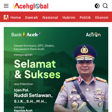
Skip
to
content
Home
Daerah
Nasional
Hukrim
Politik
Ekonomi