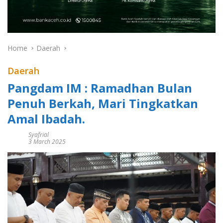
Home
Daerah
Daerah
Pangdam IM : Ramadhan Bulan
Penuh Berkah, Mari Tingkatkan
Amal Ibadah.
Syafrial
3 March 2025