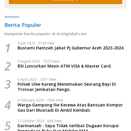
Berita Populer
Kumpulan berita populer di Acehglobal.com
1
4 July 2023
3739 View
Bustami Hamzah Jabat Pj Gubernur Aceh 2023-2024.
2
9 August 2023
1925 View
BSI Luncurkan Mesin ATM VISA & Master Card.
3
6 April 2023
1261 View
Polsek Ulee Kareng Menemukan Seorang Bayi Di
Trotoar Jembatan Pango.
4
4 February 2024
1066 View
Warga Gampong Ilie Kecewa Atas Bantuan Kompor
Gas Dari Musriadi Di Ambil Kembali.
5
17 October 2023
889 View
Darmansah : Saya Tidak terlibat Dugaan Korupsi
Pengadaan Buku Dan Mobiler MAA.