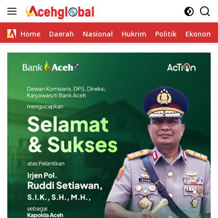
Skip
to
content
Home
Daerah
Nasional
Hukrim
Politik
Ekonomi