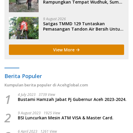
Rampungkan Tempat Wudhuk, Sumur
Bor dan MCK di Lhok Panah.
9 August 2026
Satgas TMMD 129 Tuntaskan
Pemasangan Tandon Air Bersih Untuk
Warga di Latim.
View More
Berita Populer
Kumpulan berita populer di Acehglobal.com
1
4 July 2023
3739 View
Bustami Hamzah Jabat Pj Gubernur Aceh 2023-2024.
2
9 August 2023
1925 View
BSI Luncurkan Mesin ATM VISA & Master Card.
6 April 2023
1261 View