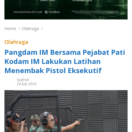
Home
Olahraga
Olahraga
Pangdam IM Bersama Pejabat Pati
Kodam IM Lakukan Latihan
Menembak Pistol Eksekutif
Syafrial
24 July 2024