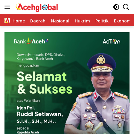
Skip
to
content
Home
Daerah
Nasional
Hukrim
Politik
Ekonomi