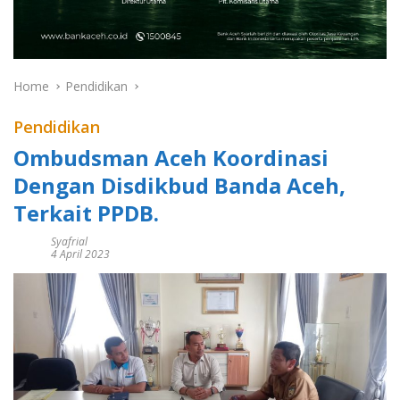
Home
Pendidikan
Pendidikan
Ombudsman Aceh Koordinasi
Dengan Disdikbud Banda Aceh,
Terkait PPDB.
Syafrial
4 April 2023