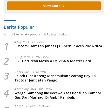
View More
Berita Populer
Kumpulan berita populer di Acehglobal.com
1
4 July 2023
3739 View
Bustami Hamzah Jabat Pj Gubernur Aceh 2023-2024.
2
9 August 2023
1925 View
BSI Luncurkan Mesin ATM VISA & Master Card.
3
6 April 2023
1261 View
Polsek Ulee Kareng Menemukan Seorang Bayi Di
Trotoar Jembatan Pango.
4
4 February 2024
1066 View
Warga Gampong Ilie Kecewa Atas Bantuan Kompor
Gas Dari Musriadi Di Ambil Kembali.
17 October 2023
889 View