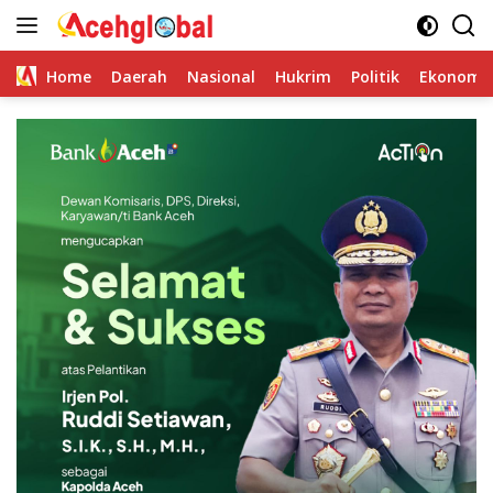
Skip
to
content
Home
Daerah
Nasional
Hukrim
Politik
Ekonomi