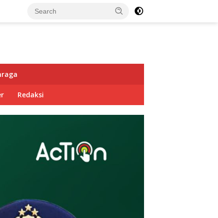
hraga
r
Redaksi