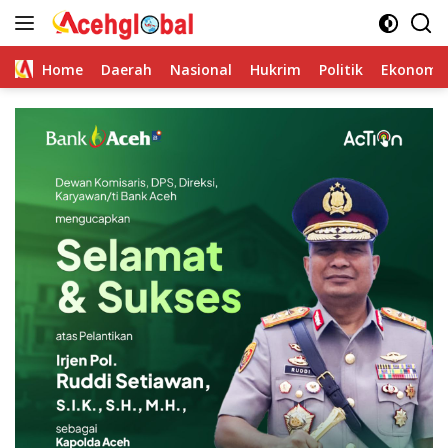
Skip
to
content
Home
Daerah
Nasional
Hukrim
Politik
Ekonomi