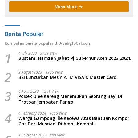
View More
Berita Populer
Kumpulan berita populer di Acehglobal.com
1
4 July 2023
3739 View
Bustami Hamzah Jabat Pj Gubernur Aceh 2023-2024.
2
9 August 2023
1925 View
BSI Luncurkan Mesin ATM VISA & Master Card.
3
6 April 2023
1261 View
Polsek Ulee Kareng Menemukan Seorang Bayi Di
Trotoar Jembatan Pango.
4
4 February 2024
1066 View
Warga Gampong Ilie Kecewa Atas Bantuan Kompor
Gas Dari Musriadi Di Ambil Kembali.
17 October 2023
889 View