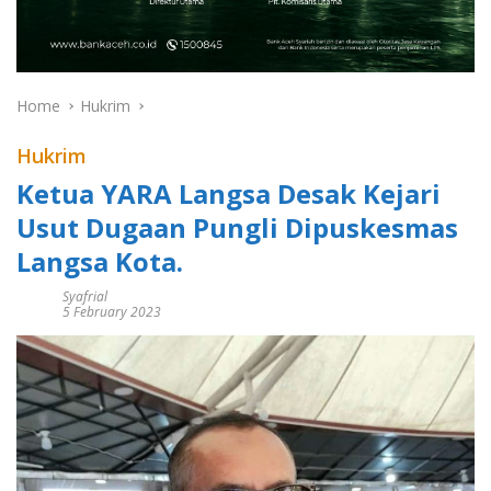
Home
Hukrim
Hukrim
Ketua YARA Langsa Desak Kejari
Usut Dugaan Pungli Dipuskesmas
Langsa Kota.
Syafrial
5 February 2023