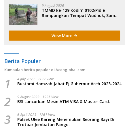
9 August 2026
TMMD ke-129 Kodim 0102/Pidie
Rampungkan Tempat Wudhuk, Sumur
Bor dan MCK di Lhok Panah.
View More
Berita Populer
Kumpulan berita populer di Acehglobal.com
1
4 July 2023
3739 View
Bustami Hamzah Jabat Pj Gubernur Aceh 2023-2024.
2
9 August 2023
1925 View
BSI Luncurkan Mesin ATM VISA & Master Card.
3
6 April 2023
1261 View
Polsek Ulee Kareng Menemukan Seorang Bayi Di
Trotoar Jembatan Pango.