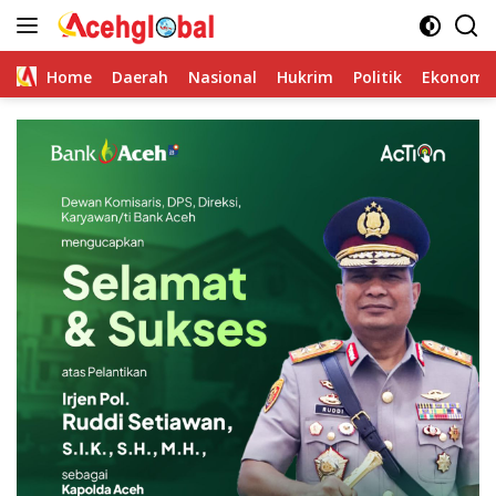
Skip
to
content
Home
Daerah
Nasional
Hukrim
Politik
Ekonomi