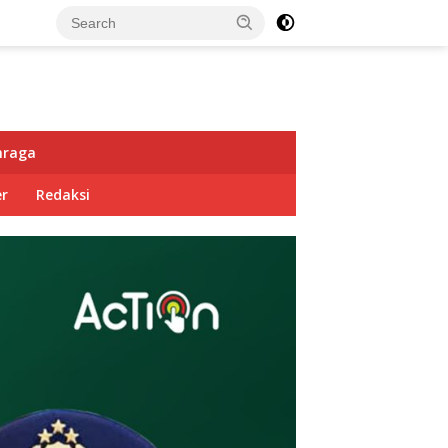
hraga
r
Redaksi