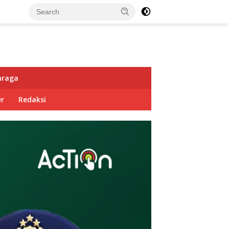
hraga
r
Redaksi