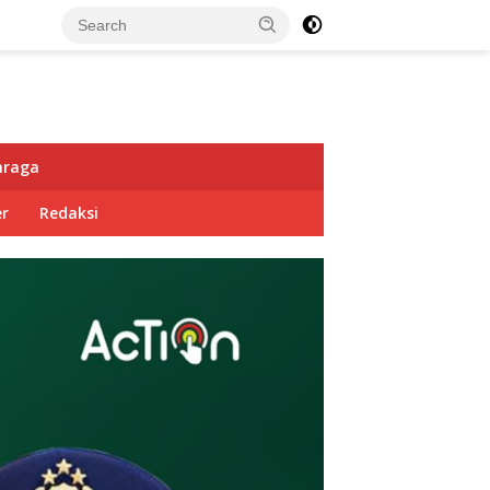
hraga
r
Redaksi