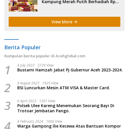
Kampung Merah Putih Berhadiah Rp
150 Juta.
View More
Berita Populer
Kumpulan berita populer di Acehglobal.com
1
4 July 2023
3739 View
Bustami Hamzah Jabat Pj Gubernur Aceh 2023-2024.
2
9 August 2023
1925 View
BSI Luncurkan Mesin ATM VISA & Master Card.
3
6 April 2023
1261 View
Polsek Ulee Kareng Menemukan Seorang Bayi Di
Trotoar Jembatan Pango.
4
4 February 2024
1066 View
Warga Gampong Ilie Kecewa Atas Bantuan Kompor