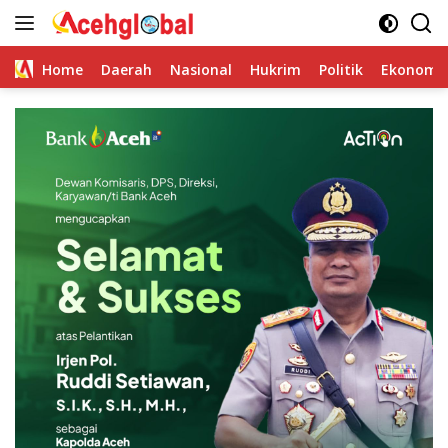
Skip
to
content
Home
Daerah
Nasional
Hukrim
Politik
Ekonomi