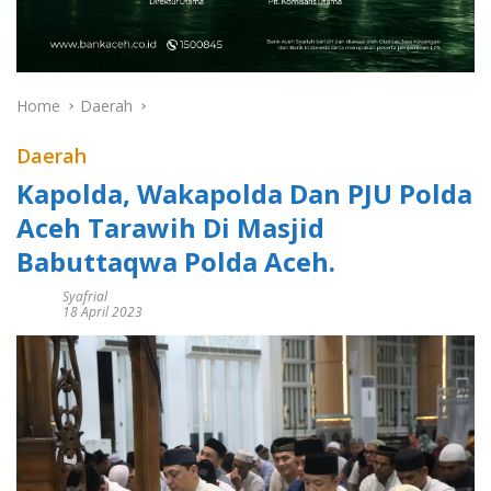
Home
Daerah
Daerah
Kapolda, Wakapolda Dan PJU Polda
Aceh Tarawih Di Masjid
Babuttaqwa Polda Aceh.
Syafrial
18 April 2023