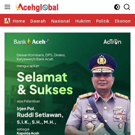
Skip
to
content
Home
Daerah
Nasional
Hukrim
Politik
Ekonomi