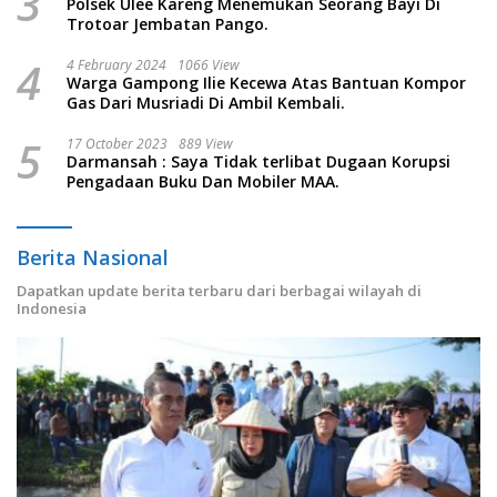
3
Polsek Ulee Kareng Menemukan Seorang Bayi Di
Trotoar Jembatan Pango.
4
4 February 2024
1066 View
Warga Gampong Ilie Kecewa Atas Bantuan Kompor
Gas Dari Musriadi Di Ambil Kembali.
5
17 October 2023
889 View
Darmansah : Saya Tidak terlibat Dugaan Korupsi
Pengadaan Buku Dan Mobiler MAA.
Berita Nasional
Dapatkan update berita terbaru dari berbagai wilayah di
Indonesia