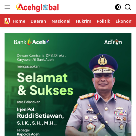
Skip
to
content
Home
Daerah
Nasional
Hukrim
Politik
Ekonomi