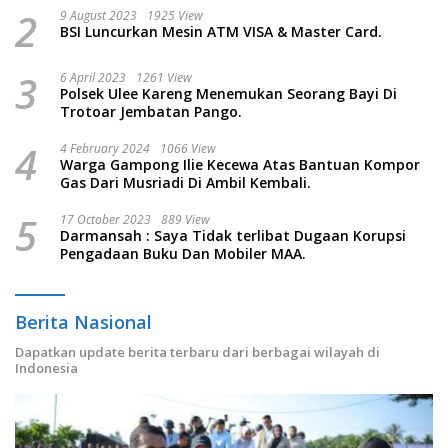
2
9 August 2023
1925 View
BSI Luncurkan Mesin ATM VISA & Master Card.
3
6 April 2023
1261 View
Polsek Ulee Kareng Menemukan Seorang Bayi Di
Trotoar Jembatan Pango.
4
4 February 2024
1066 View
Warga Gampong Ilie Kecewa Atas Bantuan Kompor
Gas Dari Musriadi Di Ambil Kembali.
5
17 October 2023
889 View
Darmansah : Saya Tidak terlibat Dugaan Korupsi
Pengadaan Buku Dan Mobiler MAA.
Berita Nasional
Dapatkan update berita terbaru dari berbagai wilayah di
Indonesia