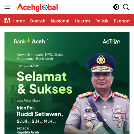
Skip
to
content
Home
Daerah
Nasional
Hukrim
Politik
Ekonomi