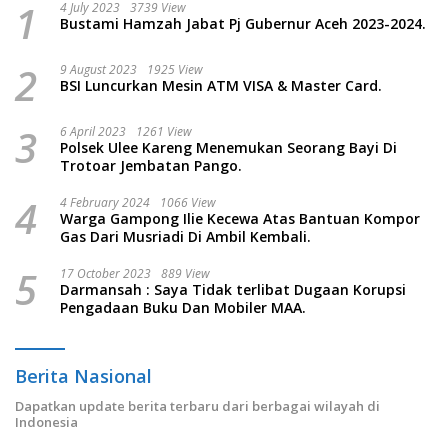
1
4 July 2023
3739 View
Bustami Hamzah Jabat Pj Gubernur Aceh 2023-2024.
2
9 August 2023
1925 View
BSI Luncurkan Mesin ATM VISA & Master Card.
3
6 April 2023
1261 View
Polsek Ulee Kareng Menemukan Seorang Bayi Di
Trotoar Jembatan Pango.
4
4 February 2024
1066 View
Warga Gampong Ilie Kecewa Atas Bantuan Kompor
Gas Dari Musriadi Di Ambil Kembali.
5
17 October 2023
889 View
Darmansah : Saya Tidak terlibat Dugaan Korupsi
Pengadaan Buku Dan Mobiler MAA.
Berita Nasional
Dapatkan update berita terbaru dari berbagai wilayah di
Indonesia