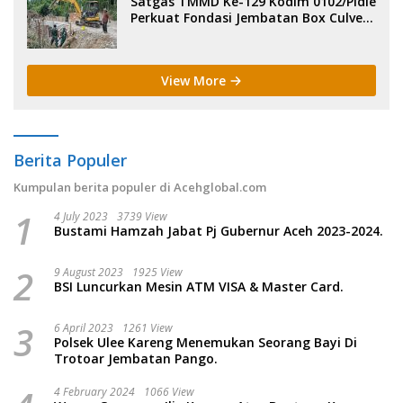
Satgas TMMD Ke-129 Kodim 0102/Pidie
Perkuat Fondasi Jembatan Box Culvert
di Pidie.
View More
Berita Populer
Kumpulan berita populer di Acehglobal.com
1
4 July 2023
3739 View
Bustami Hamzah Jabat Pj Gubernur Aceh 2023-2024.
2
9 August 2023
1925 View
BSI Luncurkan Mesin ATM VISA & Master Card.
3
6 April 2023
1261 View
Polsek Ulee Kareng Menemukan Seorang Bayi Di
Trotoar Jembatan Pango.
4 February 2024
1066 View