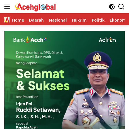
Skip
to
content
Home
Daerah
Nasional
Hukrim
Politik
Ekonomi