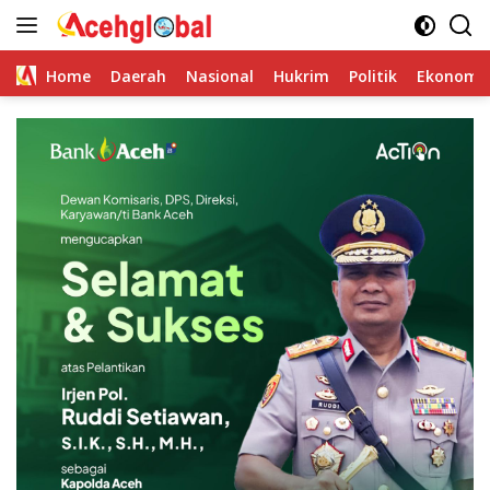
Skip
to
content
Home
Daerah
Nasional
Hukrim
Politik
Ekonomi