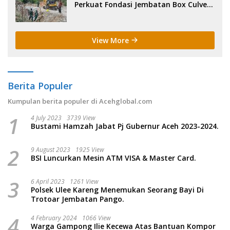
Perkuat Fondasi Jembatan Box Culvert
di Pidie.
View More
Berita Populer
Kumpulan berita populer di Acehglobal.com
1
4 July 2023
3739 View
Bustami Hamzah Jabat Pj Gubernur Aceh 2023-2024.
2
9 August 2023
1925 View
BSI Luncurkan Mesin ATM VISA & Master Card.
3
6 April 2023
1261 View
Polsek Ulee Kareng Menemukan Seorang Bayi Di
Trotoar Jembatan Pango.
4
4 February 2024
1066 View
Warga Gampong Ilie Kecewa Atas Bantuan Kompor