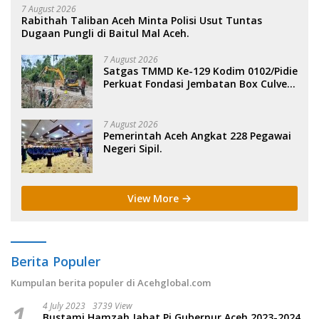
7 August 2026
Rabithah Taliban Aceh Minta Polisi Usut Tuntas
Dugaan Pungli di Baitul Mal Aceh.
7 August 2026
Satgas TMMD Ke-129 Kodim 0102/Pidie
Perkuat Fondasi Jembatan Box Culvert
di Pidie.
7 August 2026
Pemerintah Aceh Angkat 228 Pegawai
Negeri Sipil.
View More
Berita Populer
Kumpulan berita populer di Acehglobal.com
1
4 July 2023
3739 View
Bustami Hamzah Jabat Pj Gubernur Aceh 2023-2024.