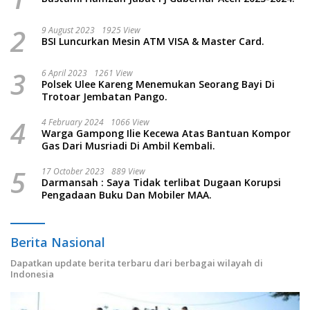
2
9 August 2023
1925 View
BSI Luncurkan Mesin ATM VISA & Master Card.
3
6 April 2023
1261 View
Polsek Ulee Kareng Menemukan Seorang Bayi Di
Trotoar Jembatan Pango.
4
4 February 2024
1066 View
Warga Gampong Ilie Kecewa Atas Bantuan Kompor
Gas Dari Musriadi Di Ambil Kembali.
5
17 October 2023
889 View
Darmansah : Saya Tidak terlibat Dugaan Korupsi
Pengadaan Buku Dan Mobiler MAA.
Berita Nasional
Dapatkan update berita terbaru dari berbagai wilayah di
Indonesia