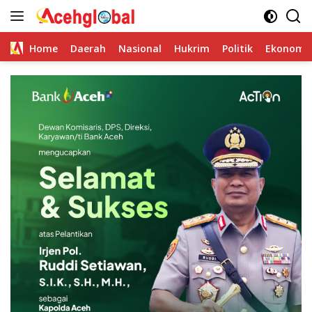
Skip
to
content
Home
Daerah
Nasional
Hukrim
Politik
Ekonomi