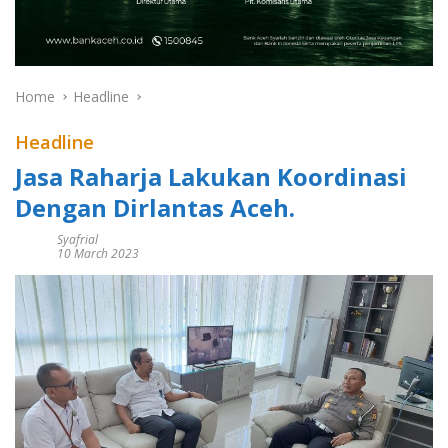
Home
Headline
Headline
Jasa Raharja Lakukan Koordinasi
Dengan Dirlantas Aceh.
Syafrial
10 March 2023