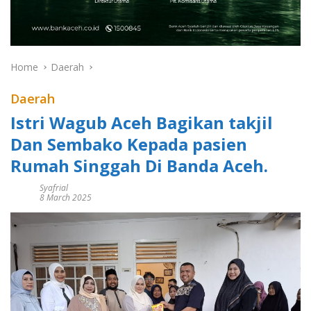
Home
Daerah
Daerah
Istri Wagub Aceh Bagikan takjil
Dan Sembako Kepada pasien
Rumah Singgah Di Banda Aceh.
Syafrial
8 March 2025