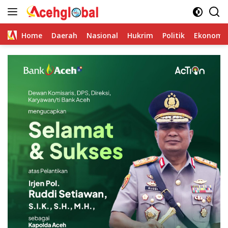
Skip
to
content
Home
Daerah
Nasional
Hukrim
Politik
Ekonomi