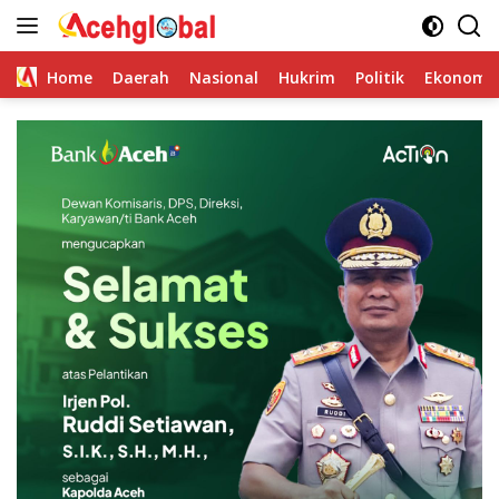
Skip
to
content
Home
Daerah
Nasional
Hukrim
Politik
Ekonomi