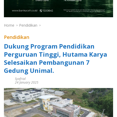
Home
Pendidikan
Pendidikan
Dukung Program Pendidikan
Perguruan Tinggi, Hutama Karya
Selesaikan Pembangunan 7
Gedung Unimal.
Syafrial
24 January 2025