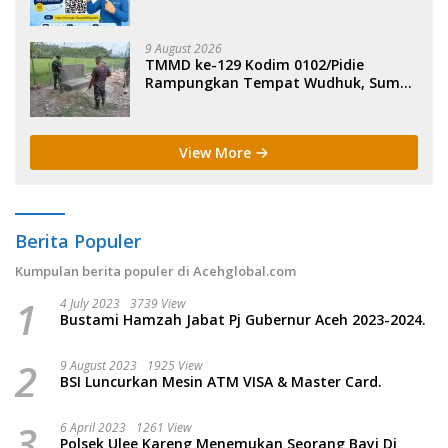
Online.
9 August 2026
TMMD ke-129 Kodim 0102/Pidie
Rampungkan Tempat Wudhuk, Sumur
Bor dan MCK di Lhok Panah.
View More
Berita Populer
Kumpulan berita populer di Acehglobal.com
1
4 July 2023
3739 View
Bustami Hamzah Jabat Pj Gubernur Aceh 2023-2024.
2
9 August 2023
1925 View
BSI Luncurkan Mesin ATM VISA & Master Card.
3
6 April 2023
1261 View
Polsek Ulee Kareng Menemukan Seorang Bayi Di