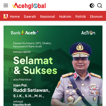
Skip
to
content
Home
Daerah
Nasional
Hukrim
Politik
Ekonomi