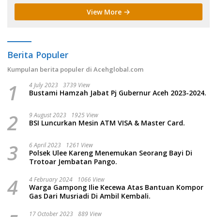
View More
Berita Populer
Kumpulan berita populer di Acehglobal.com
1
4 July 2023
3739 View
Bustami Hamzah Jabat Pj Gubernur Aceh 2023-2024.
2
9 August 2023
1925 View
BSI Luncurkan Mesin ATM VISA & Master Card.
3
6 April 2023
1261 View
Polsek Ulee Kareng Menemukan Seorang Bayi Di
Trotoar Jembatan Pango.
4
4 February 2024
1066 View
Warga Gampong Ilie Kecewa Atas Bantuan Kompor
Gas Dari Musriadi Di Ambil Kembali.
17 October 2023
889 View