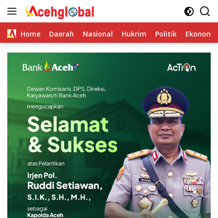
Skip
to
content
Home
Daerah
Nasional
Hukrim
Politik
Ekonomi