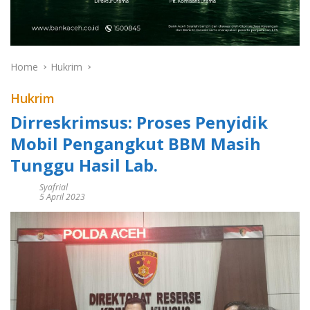
Home
Hukrim
Hukrim
Dirreskrimsus: Proses Penyidik
Mobil Pengangkut BBM Masih
Tunggu Hasil Lab.
Syafrial
5 April 2023