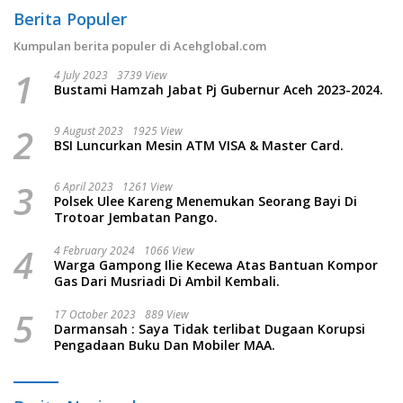
Berita Populer
Kumpulan berita populer di Acehglobal.com
1
4 July 2023
3739 View
Bustami Hamzah Jabat Pj Gubernur Aceh 2023-2024.
2
9 August 2023
1925 View
BSI Luncurkan Mesin ATM VISA & Master Card.
3
6 April 2023
1261 View
Polsek Ulee Kareng Menemukan Seorang Bayi Di
Trotoar Jembatan Pango.
4
4 February 2024
1066 View
Warga Gampong Ilie Kecewa Atas Bantuan Kompor
Gas Dari Musriadi Di Ambil Kembali.
5
17 October 2023
889 View
Darmansah : Saya Tidak terlibat Dugaan Korupsi
Pengadaan Buku Dan Mobiler MAA.