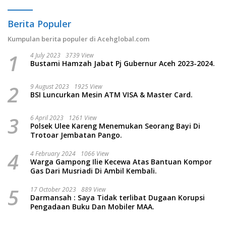
Berita Populer
Kumpulan berita populer di Acehglobal.com
1
4 July 2023
3739 View
Bustami Hamzah Jabat Pj Gubernur Aceh 2023-2024.
2
9 August 2023
1925 View
BSI Luncurkan Mesin ATM VISA & Master Card.
3
6 April 2023
1261 View
Polsek Ulee Kareng Menemukan Seorang Bayi Di
Trotoar Jembatan Pango.
4
4 February 2024
1066 View
Warga Gampong Ilie Kecewa Atas Bantuan Kompor
Gas Dari Musriadi Di Ambil Kembali.
5
17 October 2023
889 View
Darmansah : Saya Tidak terlibat Dugaan Korupsi
Pengadaan Buku Dan Mobiler MAA.