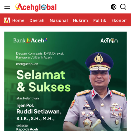
Skip
to
content
Home
Daerah
Nasional
Hukrim
Politik
Ekonomi