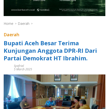
Home
Daerah
Daerah
Bupati Aceh Besar Terima
Kunjungan Anggota DPR-RI Dari
Partai Demokrat HT Ibrahim.
Syafrial
5 March 2025