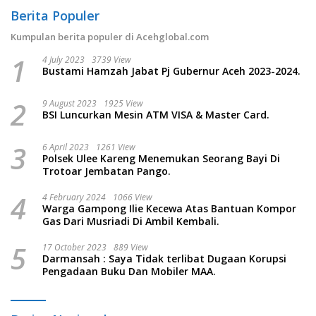
Berita Populer
Kumpulan berita populer di Acehglobal.com
1
4 July 2023
3739 View
Bustami Hamzah Jabat Pj Gubernur Aceh 2023-2024.
2
9 August 2023
1925 View
BSI Luncurkan Mesin ATM VISA & Master Card.
3
6 April 2023
1261 View
Polsek Ulee Kareng Menemukan Seorang Bayi Di
Trotoar Jembatan Pango.
4
4 February 2024
1066 View
Warga Gampong Ilie Kecewa Atas Bantuan Kompor
Gas Dari Musriadi Di Ambil Kembali.
5
17 October 2023
889 View
Darmansah : Saya Tidak terlibat Dugaan Korupsi
Pengadaan Buku Dan Mobiler MAA.