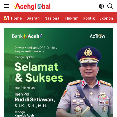
Skip
to
content
Home
Daerah
Nasional
Hukrim
Politik
Ekonomi