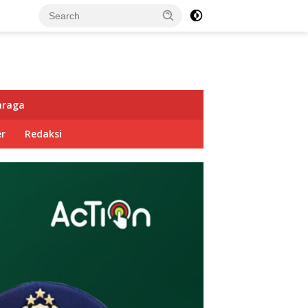
hraga
r
Redaksi