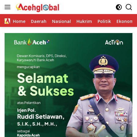
Skip
to
content
Home
Daerah
Nasional
Hukrim
Politik
Ekonomi