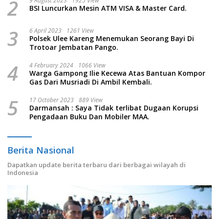
2
9 August 2023
1925 View
BSI Luncurkan Mesin ATM VISA & Master Card.
3
6 April 2023
1261 View
Polsek Ulee Kareng Menemukan Seorang Bayi Di
Trotoar Jembatan Pango.
4
4 February 2024
1066 View
Warga Gampong Ilie Kecewa Atas Bantuan Kompor
Gas Dari Musriadi Di Ambil Kembali.
5
17 October 2023
889 View
Darmansah : Saya Tidak terlibat Dugaan Korupsi
Pengadaan Buku Dan Mobiler MAA.
Berita Nasional
Dapatkan update berita terbaru dari berbagai wilayah di
Indonesia