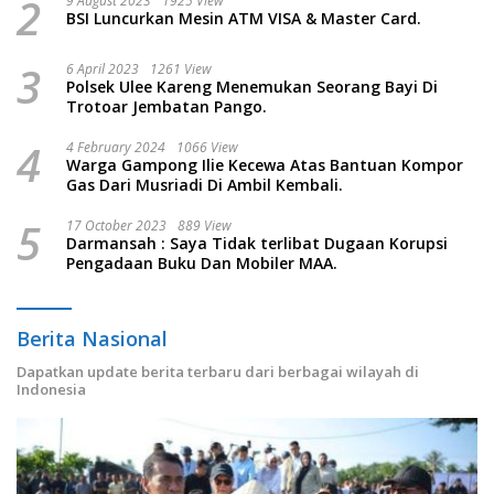
2
9 August 2023
1925 View
BSI Luncurkan Mesin ATM VISA & Master Card.
3
6 April 2023
1261 View
Polsek Ulee Kareng Menemukan Seorang Bayi Di
Trotoar Jembatan Pango.
4
4 February 2024
1066 View
Warga Gampong Ilie Kecewa Atas Bantuan Kompor
Gas Dari Musriadi Di Ambil Kembali.
5
17 October 2023
889 View
Darmansah : Saya Tidak terlibat Dugaan Korupsi
Pengadaan Buku Dan Mobiler MAA.
Berita Nasional
Dapatkan update berita terbaru dari berbagai wilayah di
Indonesia