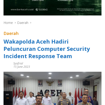
Home
Daerah
Daerah
Wakapolda Aceh Hadiri
Peluncuran Computer Security
Incident Response Team
Syafrial
15 June 2023