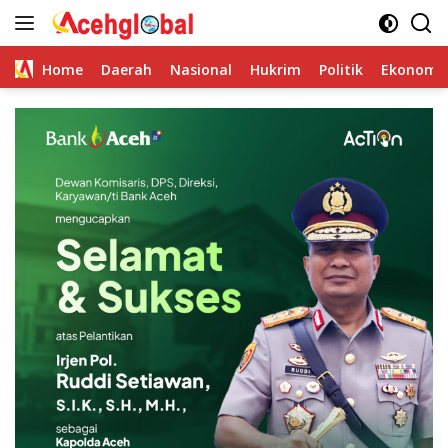
Skip
to
content
Home
Daerah
Nasional
Hukrim
Politik
Ekonomi